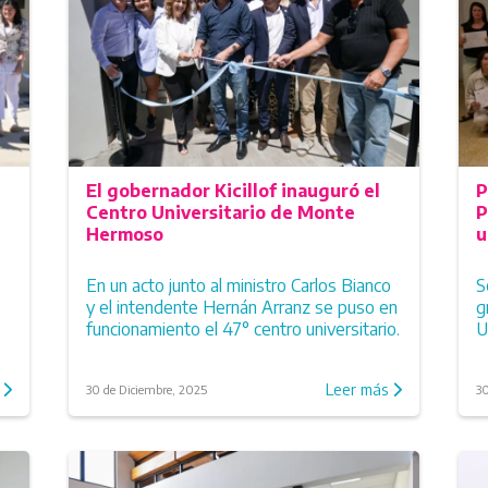
El gobernador Kicillof inauguró el
P
Centro Universitario de Monte
P
Hermoso
u
En un acto junto al ministro Carlos Bianco
S
y el intendente Hernán Arranz se puso en
g
funcionamiento el 47° centro universitario.
U
s
Leer más
30 de Diciembre, 2025
30