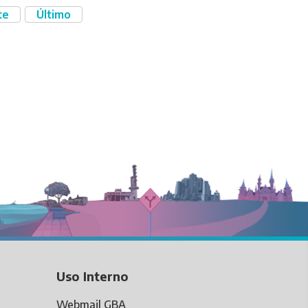
te
Último
guiente
Última
gina
página
Uso Interno
Webmail GBA