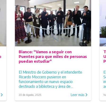
Bianco: “Vamos a seguir con
T
o
Puentes para que miles de personas
U
puedan estudiar"
P
El Ministro de Gobierno y el intendente
E
Ricardo Moccero pusieron en
S
funcionamiento un nuevo espacio
i
destinado a biblioteca y área de
a
informática.
s
Leer más
20 de Agosto, 2025
14