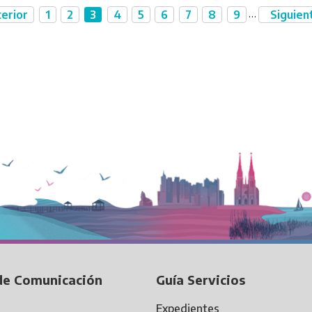
…
erior
1
2
3
4
5
6
7
8
9
Siguien
Página
Página
Página
Página
Página
Página
Página
Página
Página
Página
Si
anterior
pá
de Comunicación
Guía Servicios
Expedientes