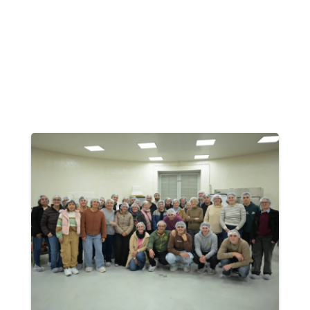
Carlos Casares
Carlos Tejedor
Carmen De Areco
Castelli
Chacabuco
Chascomús
Chivilcoy
Colón
Coronel Dorrego
Coronel Pringles
Coronel Rosales
Coronel Suárez
Daireaux
Dolores
Escobar
Exaltación de la Cruz
General Alvarado
General Alvear
General Belgrano
General La Madrid