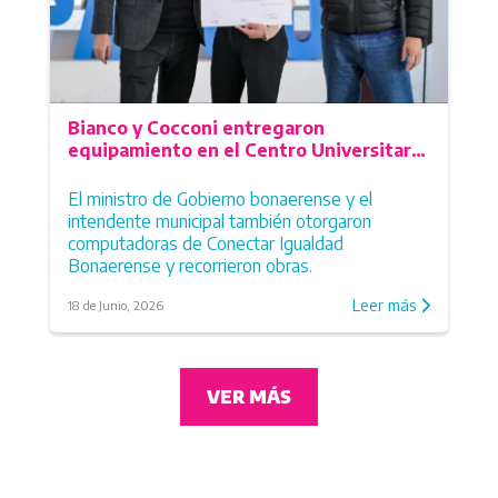
San Vicente
Suipacha
Tapalqué
Tordillo
Tornquist
Bianco y Cocconi entregaron
Trenque Lauquen
equipamiento en el Centro Universitario
Tres Arroyos
de Tapalqué
Tres Lomas
El ministro de Gobierno bonaerense y el
Villa Gesell
intendente municipal también otorgaron
computadoras de Conectar Igualdad
Bonaerense y recorrieron obras.
Leer más
18 de Junio, 2026
VER MÁS