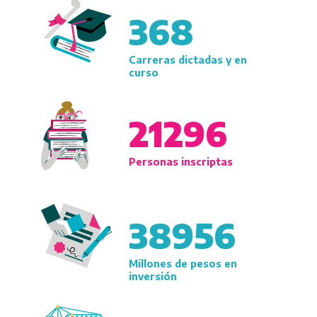
368
Carreras dictadas y en
curso
21296
Personas inscriptas
38956
Millones de pesos en
inversión