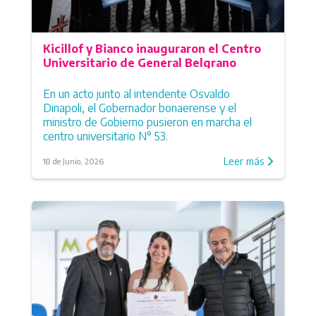
Mercedes
Monte Hermoso
Navarro
Kicillof y Bianco inauguraron el Centro
Patagones
Universitario de General Belgrano
Pehuajó
Pellegrini
En un acto junto al intendente Osvaldo
Pila
Dinapoli, el Gobernador bonaerense y el
Puan
ministro de Gobierno pusieron en marcha el
Punta Indio
centro universitario N° 53.
Ramallo
Leer más
18 de Junio, 2026
Rauch
Rivadavia
Rojas
Roque Pérez
Saladillo
Salliqueló
Salto
San Andrés de Giles
San Cayetano
San Pedro