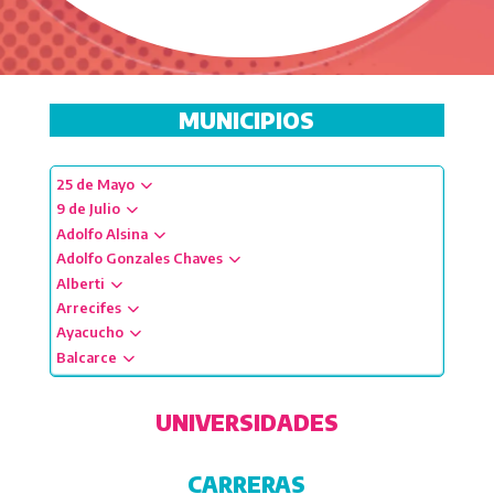
MUNICIPIOS
25 de Mayo
9 de Julio
Adolfo Alsina
Adolfo Gonzales Chaves
Alberti
Arrecifes
Ayacucho
Balcarce
Baradero
Benito Juárez
UNIVERSIDADES
Berazategui
Bolívar
CARRERAS
Bragado