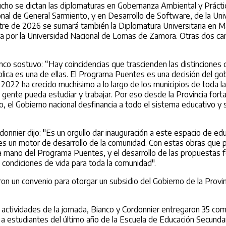
cho se dictan las diplomaturas en Gobernanza Ambiental y Práctic
onal de General Sarmiento, y en Desarrollo de Software, de la Uni
tre de 2026 se sumará también la Diplomatura Universitaria en 
da por la Universidad Nacional de Lomas de Zamora. Otras dos car
anco sostuvo: “Hay coincidencias que trascienden las distinciones d
lica es una de ellas. El Programa Puentes es una decisión del gob
022 ha crecido muchísimo a lo largo de los municipios de toda la 
a gente pueda estudiar y trabajar. Por eso desde la Provincia for
 el Gobierno nacional desfinancia a todo el sistema educativo y s
rdonnier dijo: "Es un orgullo dar inauguración a este espacio de e
s un motor de desarrollo de la comunidad. Con estas obras que 
 la mano del Programa Puentes, y el desarrollo de las propuestas f
ondiciones de vida para toda la comunidad".
on un convenio para otorgar un subsidio del Gobierno de la Provinc
 actividades de la jornada, Bianco y Cordonnier entregaron 35 c
 estudiantes del último año de la Escuela de Educación Secundar