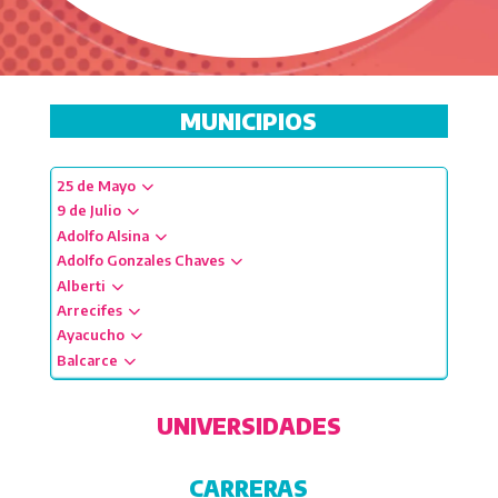
MUNICIPIOS
25 de Mayo
9 de Julio
Adolfo Alsina
Adolfo Gonzales Chaves
Alberti
Arrecifes
Ayacucho
Balcarce
Baradero
Benito Juárez
UNIVERSIDADES
Berazategui
Bolívar
CARRERAS
Bragado