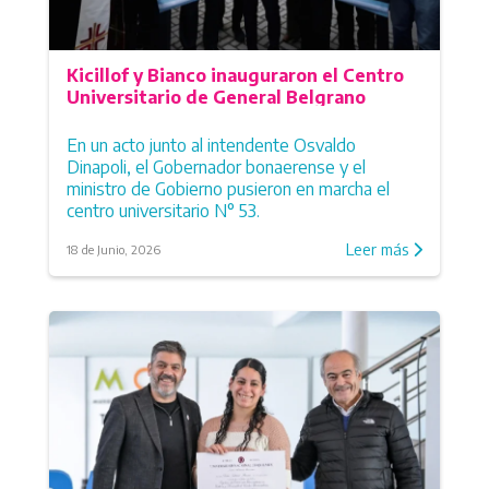
Mercedes
Monte Hermoso
Navarro
Kicillof y Bianco inauguraron el Centro
Patagones
Universitario de General Belgrano
Pehuajó
Pellegrini
En un acto junto al intendente Osvaldo
Pila
Dinapoli, el Gobernador bonaerense y el
Puan
ministro de Gobierno pusieron en marcha el
Punta Indio
centro universitario N° 53.
Ramallo
Leer más
18 de Junio, 2026
Rauch
Rivadavia
Rojas
Roque Pérez
Saladillo
Salliqueló
Salto
San Andrés de Giles
San Cayetano
San Pedro