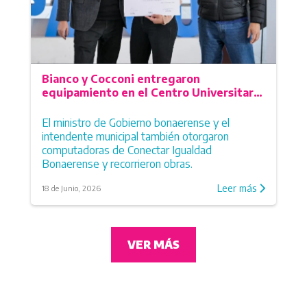
San Vicente
Suipacha
Tapalqué
Tordillo
Tornquist
Bianco y Cocconi entregaron
Trenque Lauquen
equipamiento en el Centro Universitario
Tres Arroyos
de Tapalqué
Tres Lomas
El ministro de Gobierno bonaerense y el
Villa Gesell
intendente municipal también otorgaron
computadoras de Conectar Igualdad
Bonaerense y recorrieron obras.
Leer más
18 de Junio, 2026
VER MÁS