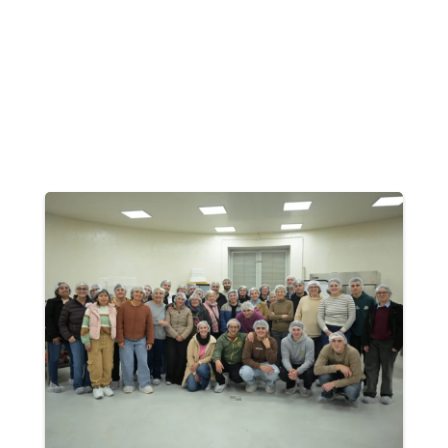
Carlos Casares
Carlos Tejedor
Carmen De Areco
Castelli
Chacabuco
Chascomús
Chivilcoy
Colón
Coronel Dorrego
Coronel Pringles
Coronel Rosales
Coronel Suárez
Daireaux
Dolores
Escobar
Exaltación de la Cruz
General Alvarado
General Alvear
General Belgrano
General La Madrid