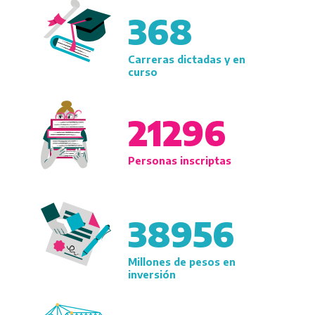
368
Carreras dictadas y en
curso
21296
Personas inscriptas
38956
Millones de pesos en
inversión